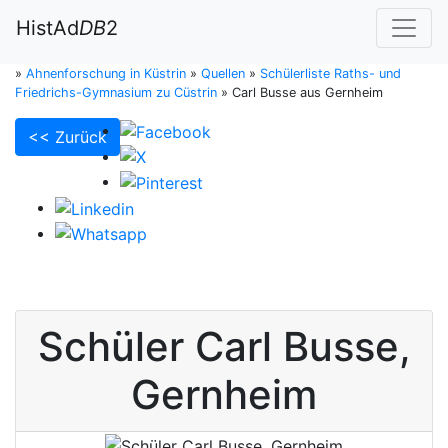
HistAd
DB
2
»
Ahnenforschung in Küstrin
»
Quellen
»
Schülerliste Raths- und
Friedrichs-Gymnasium zu Cüstrin
»
Carl Busse aus Gernheim
<< Zurück
Schüler
Carl
Busse
,
Gernheim