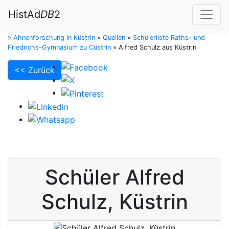
HistAd
DB
2
»
Ahnenforschung in Küstrin
»
Quellen
»
Schülerliste Raths- und
Friedrichs-Gymnasium zu Cüstrin
»
Alfred Schulz aus Küstrin
<< Zurück
Schüler
Alfred
Schulz
,
Küstrin