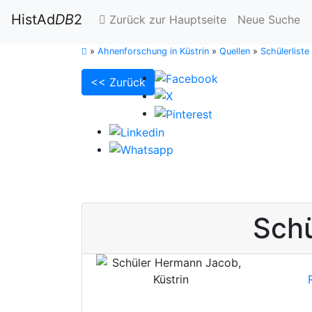
HistAd
DB
2
Zurück zur Hauptseite
Neue Suche
»
Ahnenforschung in Küstrin
»
Quellen
»
Schülerlist
<< Zurück
Sch