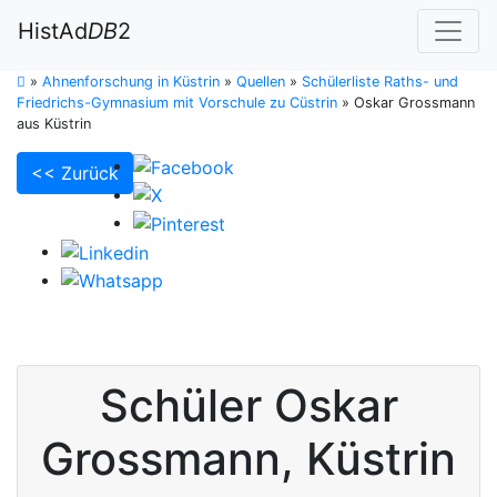
HistAd
DB
2
»
Ahnenforschung in Küstrin
»
Quellen
»
Schülerliste Raths- und
Friedrichs-Gymnasium mit Vorschule zu Cüstrin
»
Oskar Grossmann
aus Küstrin
<< Zurück
Schüler
Oskar
Grossmann
,
Küstrin