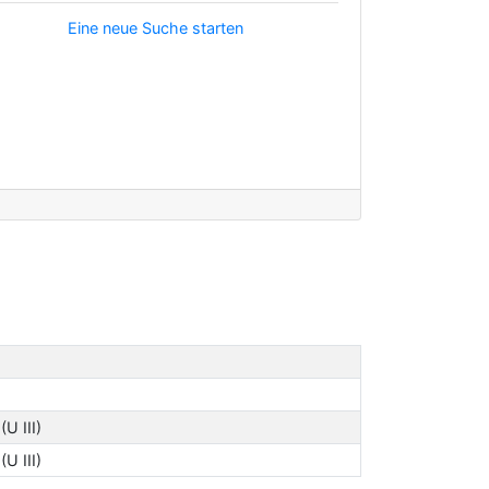
Eine neue Suche starten
(U III)
(U III)