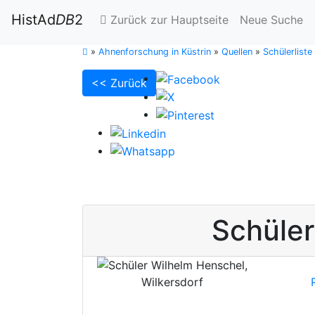
HistAd
DB
2
Zurück zur Hauptseite
Neue Suche
»
Ahnenforschung in Küstrin
»
Quellen
»
Schülerlist
<< Zurück
Schüle