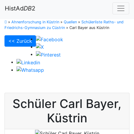
HistAd
DB
2
»
Ahnenforschung in Küstrin
»
Quellen
»
Schülerliste Raths- und
Friedrichs-Gymnasium zu Cüstrin
»
Carl Bayer aus Küstrin
<< Zurück
Schüler
Carl
Bayer
,
Küstrin