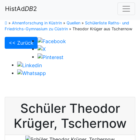
HistAd
DB
2
»
Ahnenforschung in Küstrin
»
Quellen
»
Schülerliste Raths- und
Friedrichs-Gymnasium zu Cüstrin
»
Theodor Krüger aus Tschernow
<< Zurück
Schüler
Theodor
Krüger
,
Tschernow