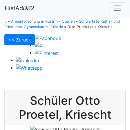
HistAd
DB
2
»
Ahnenforschung in Küstrin
»
Quellen
»
Schülerliste Raths- und
Friedrichs-Gymnasium zu Cüstrin
»
Otto Proetel aus Kriescht
<< Zurück
Schüler
Otto
Proetel
,
Kriescht