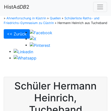
HistAd
DB
2
»
Ahnenforschung in Küstrin
»
Quellen
»
Schülerliste Raths- und
Friedrichs-Gymnasium zu Cüstrin
»
Hermann Heinrich aus Tucheband
<< Zurück
Schüler
Hermann
Heinrich
,
Tucheband