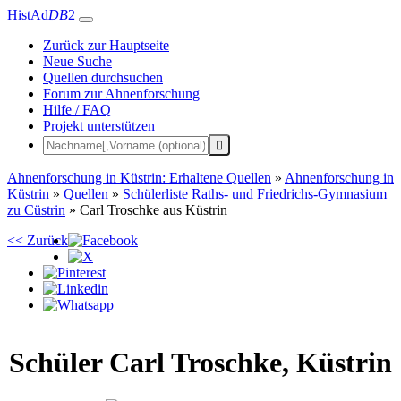
HistAd
DB
2
Zurück zur Hauptseite
Neue Suche
Quellen durchsuchen
Forum zur Ahnenforschung
Hilfe / FAQ
Projekt unterstützen
Ahnenforschung in Küstrin: Erhaltene Quellen
»
Ahnenforschung in
Küstrin
»
Quellen
»
Schülerliste Raths- und Friedrichs-Gymnasium
zu Cüstrin
»
Carl Troschke aus Küstrin
<< Zurück
Schüler
Carl
Troschke
,
Küstrin