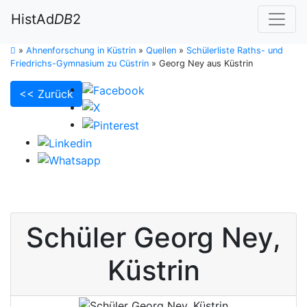
HistAd
DB
2
»
Ahnenforschung in Küstrin
»
Quellen
»
Schülerliste Raths- und
Friedrichs-Gymnasium zu Cüstrin
»
Georg Ney aus Küstrin
<< Zurück
Schüler
Georg
Ney
,
Küstrin