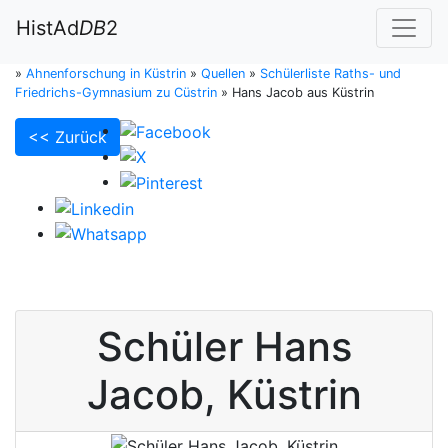
HistAd
DB
2
»
Ahnenforschung in Küstrin
»
Quellen
»
Schülerliste Raths- und
Friedrichs-Gymnasium zu Cüstrin
»
Hans Jacob aus Küstrin
<< Zurück
Schüler
Hans
Jacob
,
Küstrin