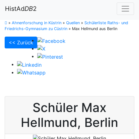
HistAd
DB
2
»
Ahnenforschung in Küstrin
»
Quellen
»
Schülerliste Raths- und
Friedrichs-Gymnasium zu Cüstrin
»
Max Hellmund aus Berlin
<< Zurück
Schüler
Max
Hellmund
,
Berlin