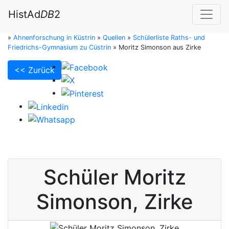
HistAd
DB
2
»
Ahnenforschung in Küstrin
»
Quellen
»
Schülerliste Raths- und
Friedrichs-Gymnasium zu Cüstrin
»
Moritz Simonson aus Zirke
<< Zurück
Schüler
Moritz
Simonson
,
Zirke