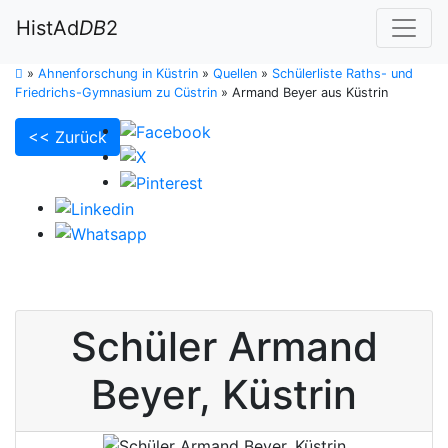
HistAd
DB
2
»
Ahnenforschung in Küstrin
»
Quellen
»
Schülerliste Raths- und
Friedrichs-Gymnasium zu Cüstrin
»
Armand Beyer aus Küstrin
<< Zurück
Schüler
Armand
Beyer
,
Küstrin