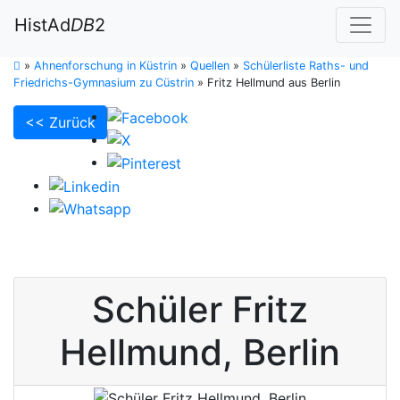
HistAd
DB
2
»
Ahnenforschung in Küstrin
»
Quellen
»
Schülerliste Raths- und
Friedrichs-Gymnasium zu Cüstrin
»
Fritz Hellmund aus Berlin
<< Zurück
Schüler
Fritz
Hellmund
,
Berlin