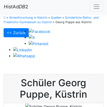
HistAd
DB
2
»
Ahnenforschung in Küstrin
»
Quellen
»
Schülerliste Raths- und
Friedrichs-Gymnasium zu Cüstrin
»
Georg Puppe aus Küstrin
<< Zurück
Schüler
Georg
Puppe
,
Küstrin