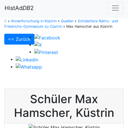
HistAd
DB
2
»
Ahnenforschung in Küstrin
»
Quellen
»
Schülerliste Raths- und
Friedrichs-Gymnasium zu Cüstrin
»
Max Hamscher aus Küstrin
<< Zurück
Schüler
Max
Hamscher
,
Küstrin