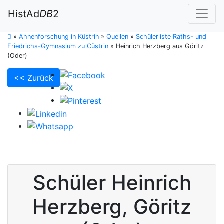
HistAd
DB
2
»
Ahnenforschung in Küstrin
»
Quellen
»
Schülerliste Raths- und
Friedrichs-Gymnasium zu Cüstrin
»
Heinrich Herzberg aus Göritz
(Oder)
<< Zurück
Schüler
Heinrich
Herzberg
,
Göritz