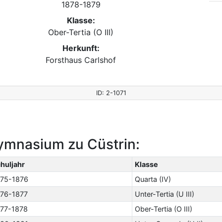
1878-1879
Klasse:
Ober-Tertia (O III)
Herkunft:
Forsthaus Carlshof
ID: 2-1071
ymnasium zu Cüstrin:
huljahr
Klasse
875-1876
Quarta (IV)
76-1877
Unter-Tertia (U III)
77-1878
Ober-Tertia (O III)