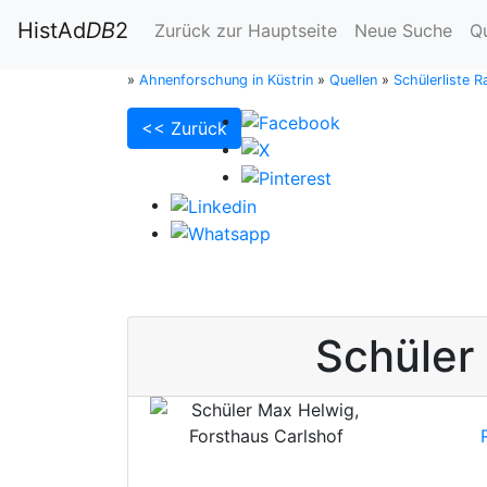
HistAd
DB
2
Zurück zur Hauptseite
Neue Suche
Q
»
Ahnenforschung in Küstrin
»
Quellen
»
Schülerliste 
<< Zurück
Schüler