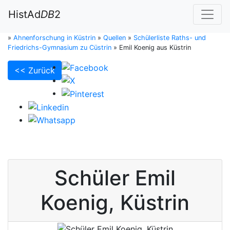
HistAd
DB
2
»
Ahnenforschung in Küstrin
»
Quellen
»
Schülerliste Raths- und
Friedrichs-Gymnasium zu Cüstrin
»
Emil Koenig aus Küstrin
<< Zurück
Schüler
Emil
Koenig
,
Küstrin