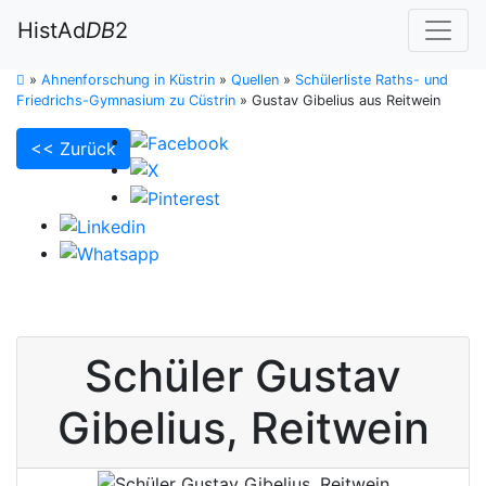
HistAd
DB
2
»
Ahnenforschung in Küstrin
»
Quellen
»
Schülerliste Raths- und
Friedrichs-Gymnasium zu Cüstrin
»
Gustav Gibelius aus Reitwein
<< Zurück
Schüler
Gustav
Gibelius
,
Reitwein