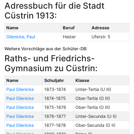
Adressbuch für die Stadt
Cüstrin 1913:
Name
Beruf
Adresse
Glienicke, Paul
Heizer
Uferstr. 5
Weitere Vorschläge aus der Schüler-DB:
Raths- und Friedrichs-
Gymnasium zu Cüstrin:
Name
Schuljahr
Klasse
Paul Glienicke
1873-1874
Unter-Tertia (U III)
Paul Glienicke
1874-1875
Ober-Tertia (O III)
Paul Glienicke
1875-1876
Ober-Tertia (O III)
Paul Glienicke
1876-1877
Unter-Secunda (U II)
Paul Glienicke
1877-1878
Ober-Secunda (O II)