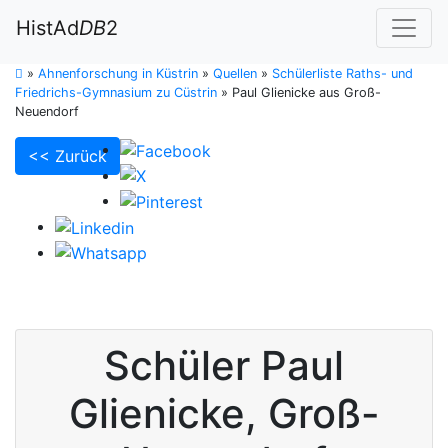
HistAd
DB
2
»
Ahnenforschung in Küstrin
»
Quellen
»
Schülerliste Raths- und
Friedrichs-Gymnasium zu Cüstrin
»
Paul Glienicke aus Groß-
Neuendorf
<< Zurück
Schüler
Paul
Glienicke
,
Groß-