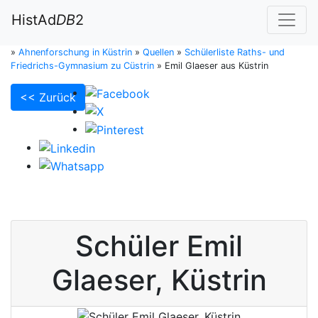
HistAd
DB
2
»
Ahnenforschung in Küstrin
»
Quellen
»
Schülerliste Raths- und
Friedrichs-Gymnasium zu Cüstrin
»
Emil Glaeser aus Küstrin
<< Zurück
Schüler
Emil
Glaeser
,
Küstrin