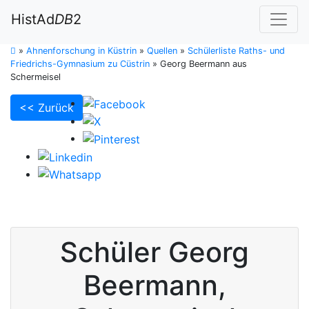
HistAd
DB
2
»
Ahnenforschung in Küstrin
»
Quellen
»
Schülerliste Raths- und
Friedrichs-Gymnasium zu Cüstrin
»
Georg Beermann aus
Schermeisel
<< Zurück
Schüler
Georg
Beermann
,