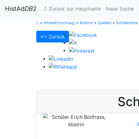
HistAd
DB
2
Zurück zur Hauptseite
Neue Suche
»
Ahnenforschung in Küstrin
»
Quellen
»
Schülerlist
<< Zurück
Sch