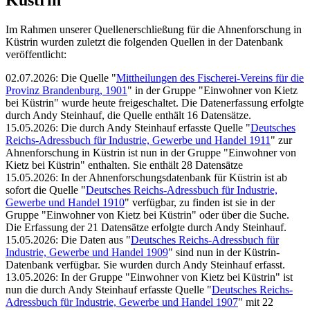
Küstrin
Im Rahmen unserer Quellenerschließung für die Ahnenforschung in
Küstrin wurden zuletzt die folgenden Quellen in der Datenbank
veröffentlicht:
02.07.2026
:
Die Quelle "
Mittheilungen des Fischerei-Vereins für die
Provinz Brandenburg, 1901
" in der Gruppe "Einwohner von Kietz
bei Küstrin" wurde heute freigeschaltet. Die Datenerfassung erfolgte
durch Andy Steinhauf, die Quelle enthält 16 Datensätze.
15.05.2026
:
Die durch Andy Steinhauf erfasste Quelle "
Deutsches
Reichs-Adressbuch für Industrie, Gewerbe und Handel 1911
" zur
Ahnenforschung in Küstrin ist nun in der Gruppe "Einwohner von
Kietz bei Küstrin" enthalten. Sie enthält 28 Datensätze
15.05.2026
:
In der Ahnenforschungsdatenbank für Küstrin ist ab
sofort die Quelle "
Deutsches Reichs-Adressbuch für Industrie,
Gewerbe und Handel 1910
" verfügbar, zu finden ist sie in der
Gruppe "Einwohner von Kietz bei Küstrin" oder über die Suche.
Die Erfassung der 21 Datensätze erfolgte durch Andy Steinhauf.
15.05.2026
:
Die Daten aus "
Deutsches Reichs-Adressbuch für
Industrie, Gewerbe und Handel 1909
" sind nun in der Küstrin-
Datenbank verfügbar. Sie wurden durch Andy Steinhauf erfasst.
13.05.2026
:
In der Gruppe "Einwohner von Kietz bei Küstrin" ist
nun die durch Andy Steinhauf erfasste Quelle "
Deutsches Reichs-
Adressbuch für Industrie, Gewerbe und Handel 1907
" mit 22