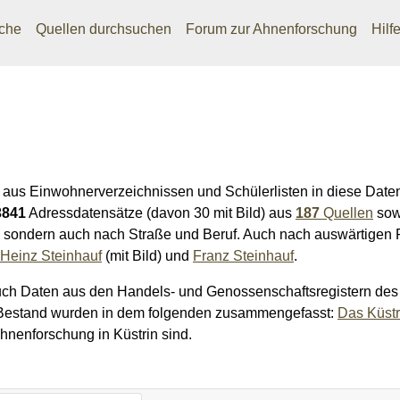
che
Quellen durchsuchen
Forum zur Ahnenforschung
Hilf
 aus Einwohnerverzeichnissen und Schülerlisten in diese Dat
3841
Adressdatensätze (davon 30 mit Bild) aus
187
Quellen
sow
sondern auch nach Straße und Beruf. Auch nach auswärtigen
Heinz Steinhauf
(mit Bild) und
Franz Steinhauf
.
uch Daten aus den Handels- und Genossenschaftsregistern des 
 Bestand wurden in dem folgenden zusammengefasst:
Das Küstr
Ahnenforschung in Küstrin sind.