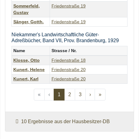
Sommerfeld
,
Friedenstraße 19
Gustav
Sänger
,
Gotth.
Friedenstraße 19
Niekammer's Landwirtschaftliche Güter-
Adreßbücher, Band VII, Prov. Brandenburg, 1929
Name
Strasse / Nr.
Klosse
,
Otto
Friedenstraße 18
Kunert
,
Helene
Friedenstraße 20
Kunert
,
Karl
Friedenstraße 20
Previous
Previous
Next
Previous
«
‹
1
2
3
›
»
10 Ergebnisse aus der Hausbesitzer-DB