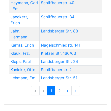
Heymann
,
Carl
Schiffbauerstr. 40
, Emil
Jaeckert
,
Schiffbauerstr. 34
Erich
Jahn
,
Landsberger Str. 88
Hermann
Karras
,
Erich
Nagelschmiedstr. 141
Klauk
,
Frz.
Kietzer Str. 160/63
Kleps
,
Paul
Landsberger Str. 24
Kunicke
,
Otto
Schiffbauerstr. 2
Lehmann
,
Emil
Landsberger Str. 51
Previous
Previous
Next
Previous
«
‹
1
2
›
»