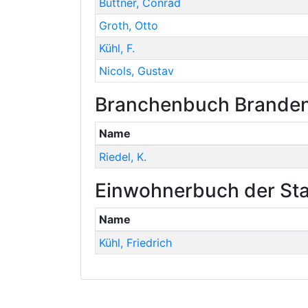
Büttner
,
Conrad
Groth
,
Otto
Kühl
,
F.
Nicols
,
Gustav
Branchenbuch Brandenb
Name
Riedel
,
K.
Einwohnerbuch der Sta
Name
Kühl
,
Friedrich