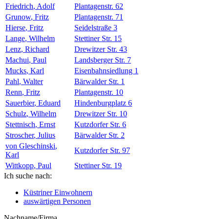
Friedrich
,
Adolf
Plantagenstr. 62
Grunow
,
Fritz
Plantagenstr. 71
Hierse
,
Fritz
Seidelstraße 3
Lange
,
Wilhelm
Stettiner Str. 15
Lenz
,
Richard
Drewitzer Str. 43
Machui
,
Paul
Landsberger Str. 7
Mucks
,
Karl
Eisenbahnsiedlung 1
Pahl
,
Walter
Bärwalder Str. 1
Renn
,
Fritz
Plantagenstr. 10
Sauerbier
,
Eduard
Hindenburgplatz 6
Schulz
,
Wilhelm
Drewitzer Str. 10
Stettnisch
,
Ernst
Kutzdorfer Str. 6
Stroscher
,
Julius
Bärwalder Str. 2
von Gleschinski
,
Kutzdorfer Str. 97
Karl
Wittkopp
,
Paul
Stettiner Str. 19
Ich suche nach:
Küstriner Einwohnern
auswärtigen Personen
Nachname/Firma