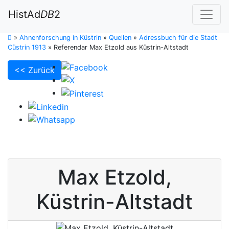
HistAd
DB
2
»
Ahnenforschung in Küstrin
»
Quellen
»
Adressbuch für die Stadt
Cüstrin 1913
»
Referendar Max Etzold aus Küstrin-Altstadt
<< Zurück
Max
Etzold
,
Küstrin-Altstadt