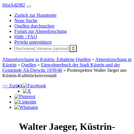
HistAd
DB
2
Zurück zur Hauptseite
Neue Suche
Quellen durchsuchen
Forum zur Ahnenforschung
Hilfe / FAQ
Projekt unterstützen
Ahnenforschung in Küstrin: Erhaltene Quellen
»
Ahnenforschung in
Küstrin
»
Quellen
»
Einwohnerbuch der Stadt Küstrin und der
Gemeinde Alt-Drewitz 1939/40
»
Postinspektor Walter Jaeger aus
Küstrin-Kuhbrückenvorstadt
<< Zurück
Walter
Jaeger
,
Küstrin-