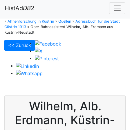
HistAd
DB
2
»
Ahnenforschung in Küstrin
»
Quellen
»
Adressbuch für die Stadt
Cüstrin 1913
»
Ober-Bahnassistent Wilhelm, Alb. Erdmann aus
Küstrin-Neustadt
<< Zurück
Wilhelm, Alb.
Erdmann
,
Küstrin-