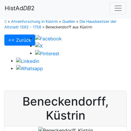
HistAd
DB
2
»
Ahnenforschung in Küstrin
»
Quellen
»
Die Hausbesitzer der
Altstadt 1562 - 1758
»
Beneckendorff aus Küstrin
<< Zurück
Beneckendorff
,
Küstrin