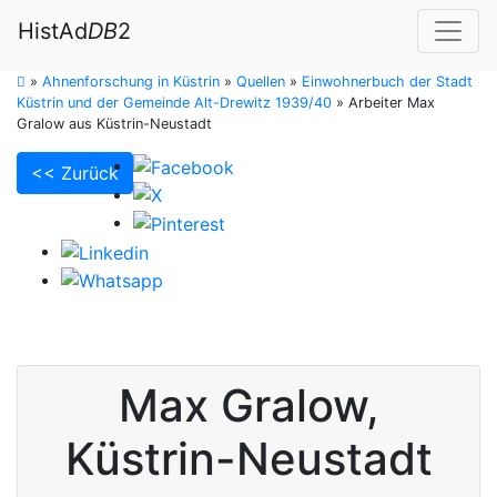
HistAd
DB
2
»
Ahnenforschung in Küstrin
»
Quellen
»
Einwohnerbuch der Stadt
Küstrin und der Gemeinde Alt-Drewitz 1939/40
»
Arbeiter Max
Gralow aus Küstrin-Neustadt
<< Zurück
Max
Gralow
,
Küstrin-Neustadt