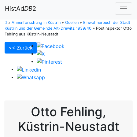
HistAd
DB
2
»
Ahnenforschung in Küstrin
»
Quellen
»
Einwohnerbuch der Stadt
Küstrin und der Gemeinde Alt-Drewitz 1939/40
»
Postinspektor Otto
Fehling aus Küstrin-Neustadt
<< Zurück
Otto
Fehling
,
Küstrin-Neustadt