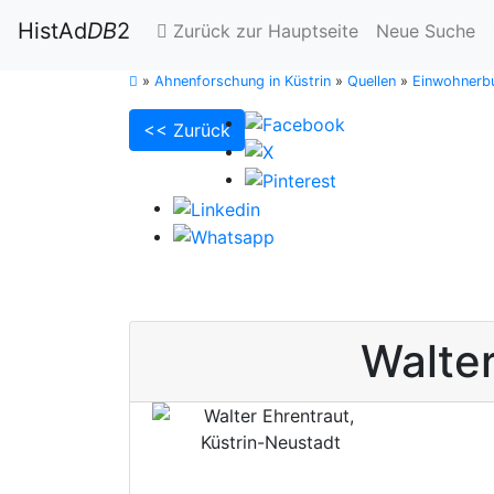
HistAd
DB
2
Zurück zur Hauptseite
Neue Suche
»
Ahnenforschung in Küstrin
»
Quellen
»
Einwohnerbu
<< Zurück
Walte