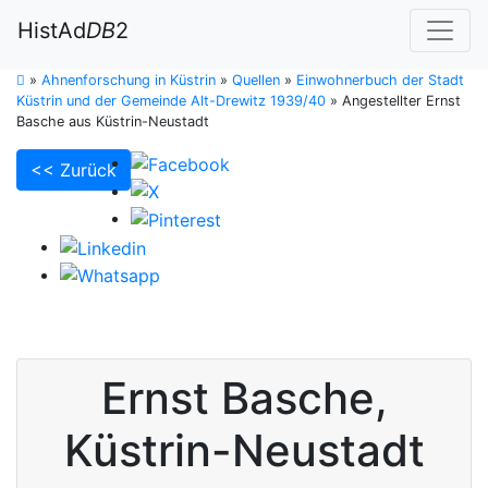
HistAd
DB
2
»
Ahnenforschung in Küstrin
»
Quellen
»
Einwohnerbuch der Stadt
Küstrin und der Gemeinde Alt-Drewitz 1939/40
»
Angestellter Ernst
Basche aus Küstrin-Neustadt
<< Zurück
Ernst
Basche
,
Küstrin-Neustadt