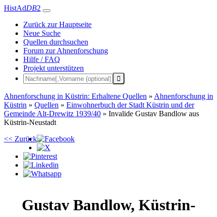
HistAd
DB
2
Zurück zur Hauptseite
Neue Suche
Quellen durchsuchen
Forum zur Ahnenforschung
Hilfe / FAQ
Projekt unterstützen
Ahnenforschung in Küstrin: Erhaltene Quellen
»
Ahnenforschung in
Küstrin
»
Quellen
»
Einwohnerbuch der Stadt Küstrin und der
Gemeinde Alt-Drewitz 1939/40
»
Invalide Gustav Bandlow aus
Küstrin-Neustadt
<< Zurück
Gustav
Bandlow
,
Küstrin-