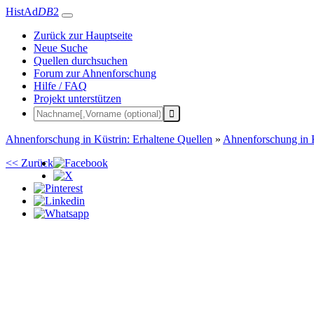
HistAd
DB
2
Zurück zur Hauptseite
Neue Suche
Quellen durchsuchen
Forum zur Ahnenforschung
Hilfe / FAQ
Projekt unterstützen
Ahnenforschung in Küstrin: Erhaltene Quellen
»
Ahnenforschung in 
<< Zurück