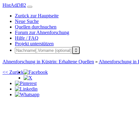
HistAd
DB
2
Zurück zur Hauptseite
Neue Suche
Quellen durchsuchen
Forum zur Ahnenforschung
Hilfe / FAQ
Projekt unterstützen
Ahnenforschung in Küstrin: Erhaltene Quellen
»
Ahnenforschung in 
<< Zurück