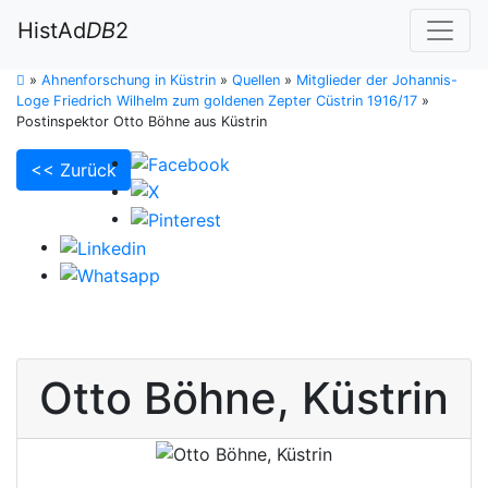
HistAd
DB
2
»
Ahnenforschung in Küstrin
»
Quellen
»
Mitglieder der Johannis-
Loge Friedrich Wilhelm zum goldenen Zepter Cüstrin 1916/17
»
Postinspektor Otto Böhne aus Küstrin
<< Zurück
Otto
Böhne
,
Küstrin