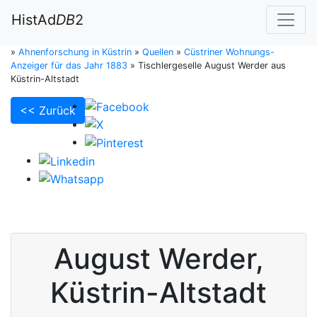
HistAd
DB
2
»
Ahnenforschung in Küstrin
»
Quellen
»
Cüstriner Wohnungs-
Anzeiger für das Jahr 1883
»
Tischlergeselle August Werder aus
Küstrin-Altstadt
<< Zurück
August
Werder
,
Küstrin-Altstadt