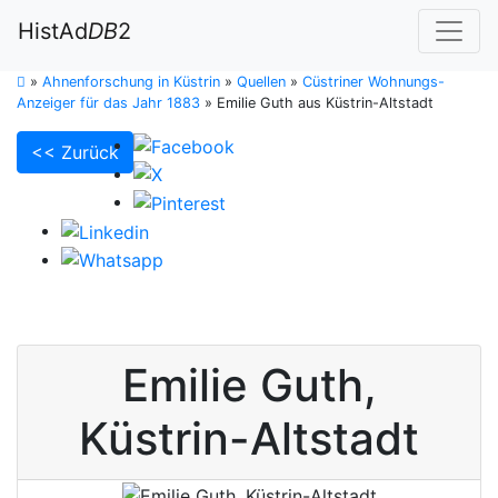
HistAd
DB
2
»
Ahnenforschung in Küstrin
»
Quellen
»
Cüstriner Wohnungs-
Anzeiger für das Jahr 1883
»
Emilie Guth aus Küstrin-Altstadt
<< Zurück
Emilie
Guth
,
Küstrin-Altstadt