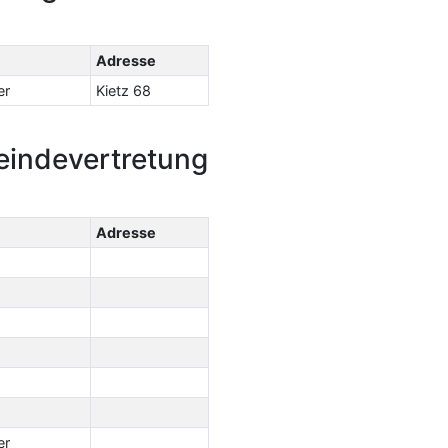
Adresse
er
Kietz 68
indevertretung
Adresse
er