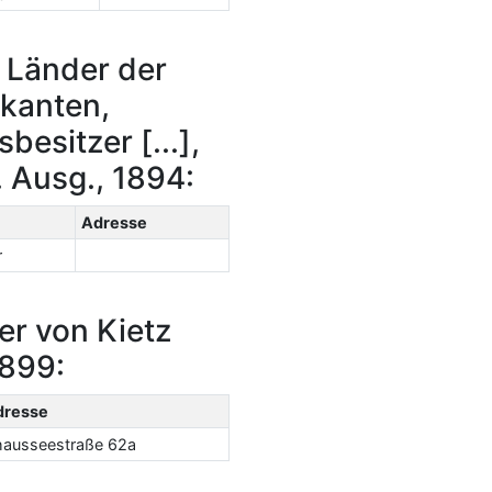
 Länder der
ikanten,
esitzer [...],
 Ausg., 1894:
Adresse
r
er von Kietz
1899:
dresse
ausseestraße 62a