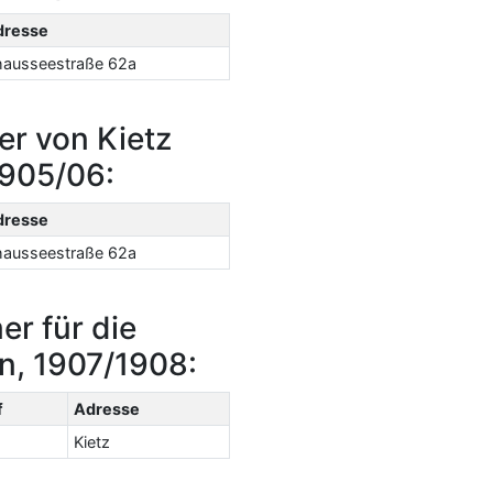
dresse
ausseestraße 62a
er von Kietz
1905/06:
dresse
ausseestraße 62a
er für die
n, 1907/1908:
f
Adresse
Kietz