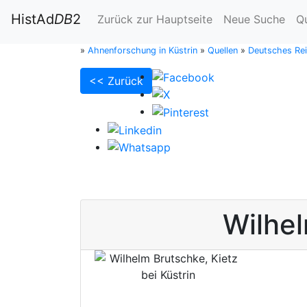
HistAd
DB
2
Zurück zur Hauptseite
Neue Suche
Q
»
Ahnenforschung in Küstrin
»
Quellen
»
Deutsches Rei
<< Zurück
Wilhe