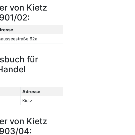
er von Kietz
1901/02:
dresse
ausseestraße 62a
sbuch für
Handel
Adresse
r
Kietz
er von Kietz
1903/04: