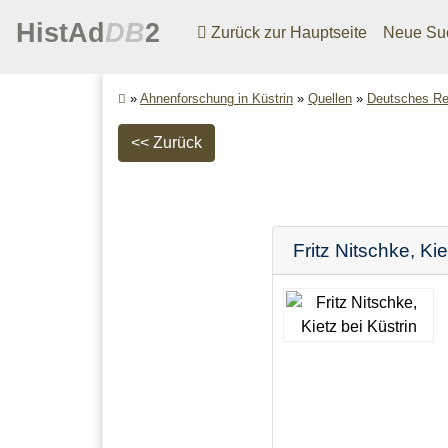
HistAd
DB
2
Zurück zur Hauptseite
Neue Su
»
Ahnenforschung in Küstrin
»
Quellen
»
Deutsches Re
<< Zurück
Fritz
Nitschke
,
Kie