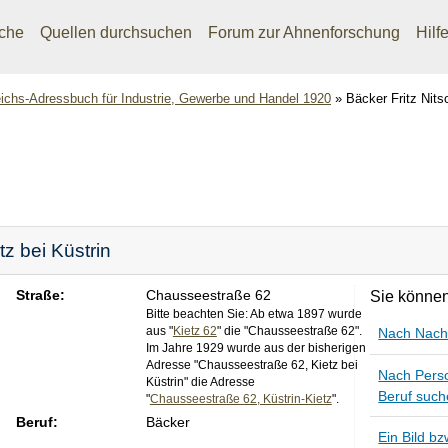
che
Quellen durchsuchen
Forum zur Ahnenforschung
Hilf
ichs-Adressbuch für Industrie, Gewerbe und Handel 1920
»
Bäcker Fritz Nits
tz bei Küstrin
Straße:
Chausseestraße 62
Sie können
Bitte beachten Sie: Ab etwa 1897 wurde
aus "
Kietz 62
" die "Chausseestraße 62".
Nach Nach
Im Jahre 1929 wurde aus der bisherigen
Adresse "Chausseestraße 62, Kietz bei
Nach Pers
Küstrin" die Adresse
Beruf suc
"
Chausseestraße 62, Küstrin-Kietz
".
Beruf:
Bäcker
Ein Bild b