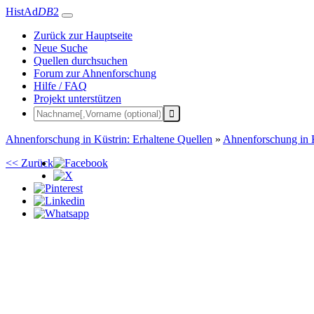
HistAd
DB
2
Zurück zur Hauptseite
Neue Suche
Quellen durchsuchen
Forum zur Ahnenforschung
Hilfe / FAQ
Projekt unterstützen
Ahnenforschung in Küstrin: Erhaltene Quellen
»
Ahnenforschung in 
<< Zurück