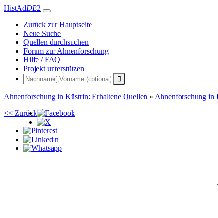
HistAd
DB
2
Zurück zur Hauptseite
Neue Suche
Quellen durchsuchen
Forum zur Ahnenforschung
Hilfe / FAQ
Projekt unterstützen
Ahnenforschung in Küstrin: Erhaltene Quellen
»
Ahnenforschung in 
<< Zurück